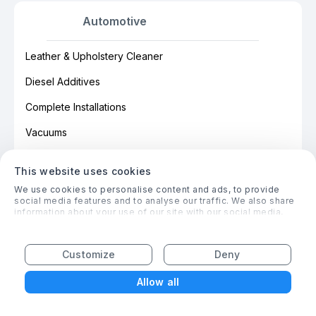
Automotive
Leather & Upholstery Cleaner
Diesel Additives
Complete Installations
Vacuums
This website uses cookies
We use cookies to personalise content and ads, to provide
Grocery
social media features and to analyse our traffic. We also share
information about your use of our site with our social media,
advertising and analytics partners who may combine it with
Rosé Wine
other information that you’ve provided to them or that they’ve
collected from your use of their services.
Powdered Drink Mixes
Customize
Deny
Pasta & Noodle Dishes
Allow all
India Pale Ale (IPA)