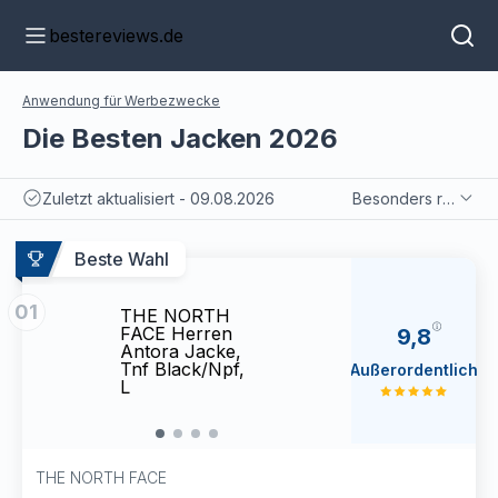
bestereviews.de
Anwendung für Werbezwecke
Die Besten Jacken 2026
Zuletzt aktualisiert - 09.08.2026
Besonders relevant
Beste Wahl
01
THE NORTH
THE 
FACE Herren
FACE
9,8
Antora Jacke,
Antor
Tnf Black/Npf,
Tnf B
Außerordentlich
L
L
THE NORTH FACE