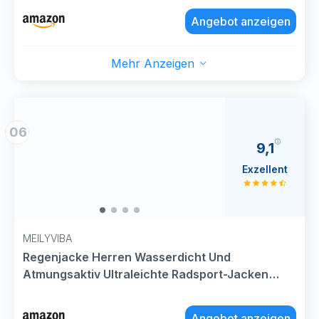
Warnschutz Jacket Classic Outdoor Jacken für
Angebot anzeigen
Radsport Laufen Camp Grau L
Mehr Anzeigen
06
9,1
Exzellent
MEILYVIBA
Regenjacke Herren Wasserdicht Und
Atmungsaktiv Ultraleichte Radsport-Jacken
Sommer Herbst Mänte Rain Jacket Men Dünne
Radjacke Fahrrad Leicht Fahrradjacke Mit
Angebot anzeigen