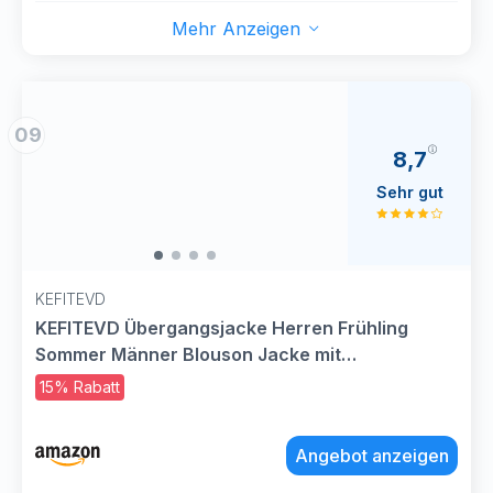
Mehr Anzeigen
09
8,7
Sehr gut
KEFITEVD
KEFITEVD Übergangsjacke Herren Frühling
Sommer Männer Blouson Jacke mit
Reißverschluss Taschen College Jacke Leichte
15% Rabatt
Herrenjacke Schwarz XL
Angebot anzeigen