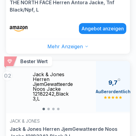
THE NORTH FACE Herren Antora Jacke, Tnf
Black/Npf, L
Angebot anzeigen
Mehr Anzeigen
Bester Wert
Jack & Jones
Jack 
02
Herren
Herr
9,7
JjemGewatteerde
JjemG
Noos Jacke
Noos
Außerordentlich
12182242,Black
12182
3,L
3,L
JACK & JONES
Jack & Jones Herren JjemGewatteerde Noos