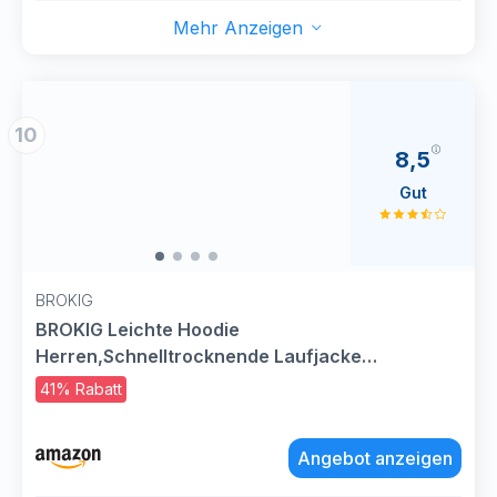
Mehr Anzeigen
10
8,5
Gut
BROKIG
BROKIG Leichte Hoodie
Herren,Schnelltrocknende Laufjacke
Atmungsaktives Kapuzenpullover
41% Rabatt
Trainingsjacke mit
Reißverschluss(Dunkelgrau,L)
Angebot anzeigen