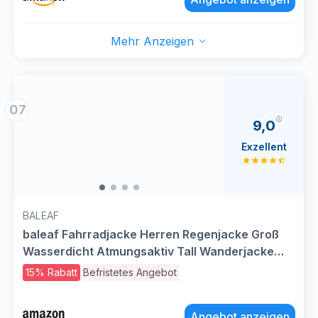
Kapuze Fahrradbekleidung Windjacke
Mehr Anzeigen
07
9,0
Exzellent
BALEAF
baleaf Fahrradjacke Herren Regenjacke Groß
Wasserdicht Atmungsaktiv Tall Wanderjacke
Windbreaker Outdoor Jacken Leichte
15% Rabatt
Befristetes Angebot
Windjacke Gelb XL
Angebot anzeigen