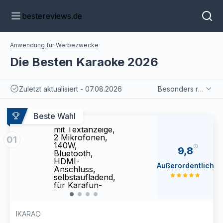
bestereviews.de
Anwendung für Werbezwecke
Die Besten Karaoke 2026
Zuletzt aktualisiert - 07.08.2026
Besonders relevant
Ikarao
Ikara
Karaoke-
Kara
Maschine -
Masch
Beste Wahl
Komplettsystem
Kompl
mit Textanzeige,
mit T
2 Mikrofonen,
2 Mik
01
140W,
140W
9,8
Bluetooth,
Bluet
HDMI-
HDMI
Außerordentlich
Anschluss,
Ansch
selbstaufladend,
selbs
für Karafun-
für K
App, ideal für
App, 
Home-Party &
Home
Fernseher
Ferns
IKARAO
（Shell S2）
（She