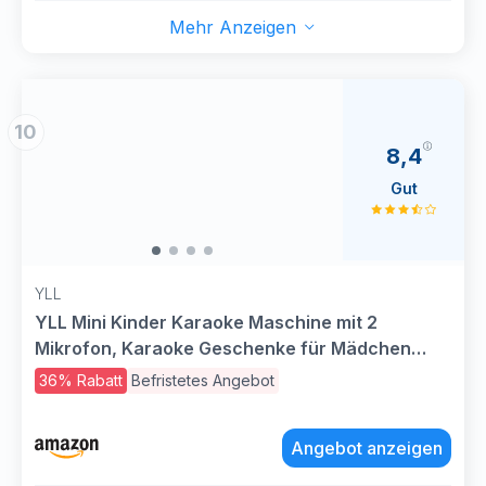
Mehr Anzeigen
10
8,4
Gut
YLL
YLL Mini Kinder Karaoke Maschine mit 2
Mikrofon, Karaoke Geschenke für Mädchen
Alter 3 4 5 6 7 8 9 10 12 + Jahre alt 4-12 Jahre alt
36% Rabatt
Befristetes Angebot
Geburtstag Spielzeug Ostern Geschenk für
Mädchen Jungen (Lila)
Angebot anzeigen