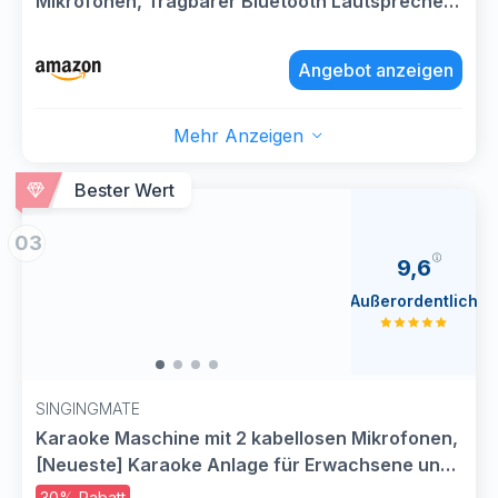
Mikrofonen, Tragbarer Bluetooth Lautsprecher
Mit RGB Licht, Karaoke Box Karaoke Set, PA
System Für Erwachsene, Party Box, Unterstützt
Angebot anzeigen
TF/USB, AUX, FM, TWS
Mehr Anzeigen
Bester Wert
03
9,6
Außerordentlich
SINGINGMATE
Karaoke Maschine mit 2 kabellosen Mikrofonen,
[Neueste] Karaoke Anlage für Erwachsene und
Kinder, tragbare Karaoke Box Bluetooth
30% Rabatt