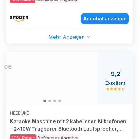
Bluetooth 5.3, 12h Laufzeit - Geschenk Für
Erwachsene und Kinder
Angebot anzeigen
Mehr Anzeigen
06
9,2
Exzellent
HEEBUKE
Karaoke Maschine mit 2 kabellosen Mikrofonen
– 2x10W Tragbarer Bluetooth Lautsprecher,
unterstützt TWS/AUX/USB/FM für TV,
20% Rabatt
Befristetes Angebot