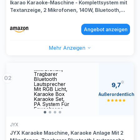
Ikarao Karaoke-Maschine - Komplettsystem mit
Textanzeige, 2 Mikrofonen, 140W, Bluetooth,
HDMI-Anschluss, selbstaufladend, für Karafun-
App, ideal für Home-Party & Fernseher （Shell
Angebot anzeigen
S2）
Mehr Anzeigen
JYX Karaoke
JYX 
Maschine,
Masch
Karaoke
Kara
Anlage Mit 2
Anlag
Mikrofonen,
Mikro
Tragbarer
Tragb
02
Bluetooth
Bluet
Lautsprecher
Lauts
9,7
Mit RGB Licht,
Mit R
Karaoke Box
Kara
Außerordentlich
Karaoke Set,
Karao
PA System Für
PA Sy
Erwachsene,
Erwa
Party Box,
Party
Unterstützt
Unter
TF/USB, AUX,
TF/U
JYX
FM, TWS
FM, 
JYX Karaoke Maschine, Karaoke Anlage Mit 2