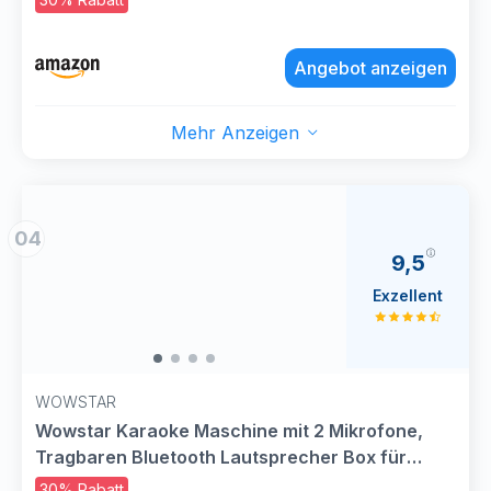
Lautsprecher, TV-kompatibel, PA Lautsprecher
für Party und Geburtstag
Angebot anzeigen
Mehr Anzeigen
04
9,5
Exzellent
WOWSTAR
Wowstar Karaoke Maschine mit 2 Mikrofone,
Tragbaren Bluetooth Lautsprecher Box für
Erwachsene/Kinder mit Lichteffekte PA
30% Rabatt