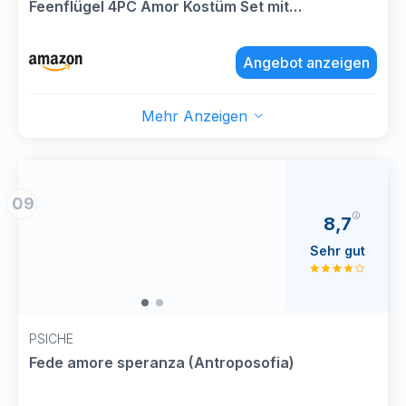
Feenflügel 4PC Amor Kostüm Set mit
Federflügel/Engel Flügel
Stirnband/Feenstab/Aufkleber Feen Kostüm
Angebot anzeigen
Cosplay für Halloween Karneval Geburtstag
Verkleidung
Mehr Anzeigen
09
8,7
Sehr gut
PSICHE
Fede amore speranza (Antroposofia)