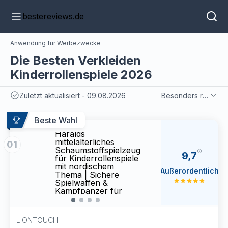
bestereviews.de
Anwendung für Werbezwecke
Die Besten Verkleiden
Kinderrollenspiele 2026
Zuletzt aktualisiert - 09.08.2026
Besonders relevant
Liontouch
Liont
Beste Wahl
Wikingerhelm | Chef
Wikin
Haralds
Haral
mittelalterliches
mittel
01
Schaumstoffspielzeug
Schau
9,7
für Kinderrollenspiele
für K
mit nordischem
mit n
Außerordentlich
Thema | Sichere
Thema
Spielwaffen &
Spiel
Kampfpanzer für
Kampf
Verkleidungen &
Verkl
Kostüme für Kinder
Kostü
LIONTOUCH