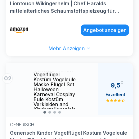
Liontouch Wikingerhelm | Chef Haralds
mittelalterliches Schaumstoffspielzeug für
Kinderrollenspiele mit nordischem Thema |
Sichere Spielwaffen & Kampfpanzer für
Angebot anzeigen
Verkleidungen & Kostüme für Kinder
Mehr Anzeigen
Generisch Kinder
Gener
Vogelflügel
Vogel
02
Kostüm Vogeleule
Kostü
Maske Flügel Set
Maske
9,5
Halloween
Hall
Karneval Cosplay
Karne
Exzellent
Eule Kostüm
Eule 
Verkleiden and
Verkl
Kinderrollenspiele
Kinde
GENERISCH
Generisch Kinder Vogelflügel Kostüm Vogeleule