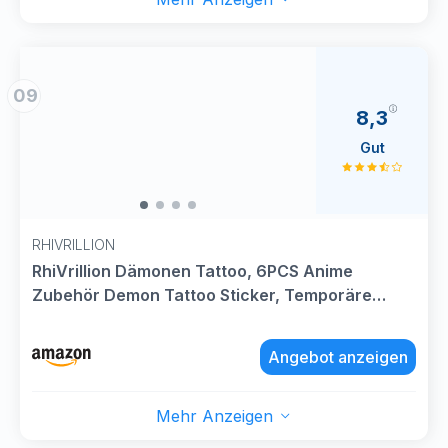
09
8,3
Gut
RHIVRILLION
RhiVrillion Dämonen Tattoo, 6PCS Anime
Zubehör Demon Tattoo Sticker, Temporäre
Körpertattoos, Anime Verkleiden Prop,
Kinderrollenspiele Kostüm Accessoires für
Angebot anzeigen
Halloween Karneval Fasching Dress-up
Mehr Anzeigen