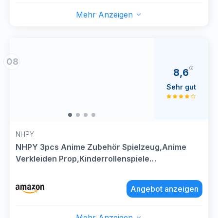
Mehr Anzeigen
08
8,6
Sehr gut
NHPY
NHPY 3pcs Anime Zubehör Spielzeug,Anime
Verkleiden Prop,Kinderrollenspiele
Kostümzubehör,Cosplay Kostüm Accessoires
für Halloween Karneval Fasching Dress-
Angebot anzeigen
up(Schillerndes Lila)
Mehr Anzeigen