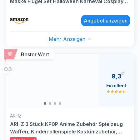
Maske Flügel Set Halloween Karneval Cosplay
Eule Kostüm Verkleiden and Kinderrollenspiele
Angebot anzeigen
Mehr Anzeigen
Bester Wert
03
9,3
Exzellent
ARHZ
ARHZ 3 Stück KP0P Anime Zubehör Spielzeug
Waffen, Kinderrollenspiele Kostümzubehör,
Anime Verkleiden Prop, Cosplay Kostüm