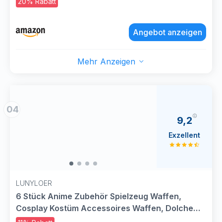
20% Rabatt
Accessoires Waffen für Halloween Karneval
Fasching Dress-up, Blau
Angebot anzeigen
Mehr Anzeigen
04
9,2
Exzellent
LUNYLOER
6 Stück Anime Zubehör Spielzeug Waffen,
Cosplay Kostüm Accessoires Waffen, Dolche
Cosplay Waffes, Kinderrollenspiele