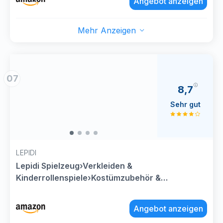
Angebot anzeigen
Waffen für Halloween Karneval Dress-up
Mehr Anzeigen
07
8,7
Sehr gut
LEPIDI
Lepidi Spielzeug›Verkleiden &
Kinderrollenspiele›Kostümzubehör &
Accessoires›Perücken & Haarteile›Perücken &
Haarteile für Erwachsene
Angebot anzeigen