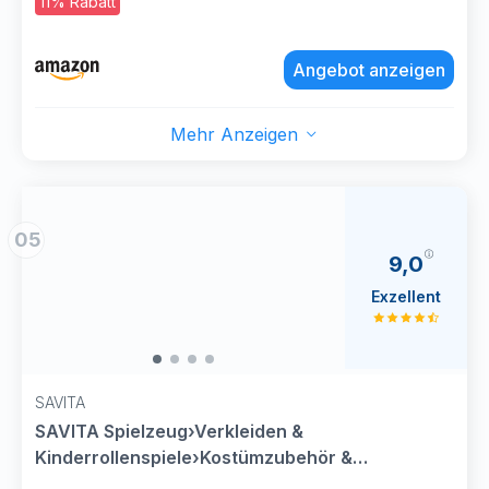
11% Rabatt
Kostümzubehö für Halloween Karneval Fasching
Dress-up, Schillerndes Lila mit Dart
Angebot anzeigen
Mehr Anzeigen
05
9,0
Exzellent
SAVITA
SAVITA Spielzeug›Verkleiden &
Kinderrollenspiele›Kostümzubehör &
Accessoires›Schmuck›Armbänder