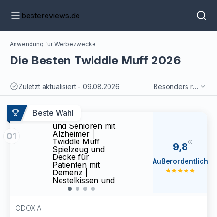
bestereviews.de
Anwendung für Werbezwecke
Die Besten Twiddle Muff 2026
Zuletzt aktualisiert - 09.08.2026
Besonders relevant
Fidget Muff und
Fidge
Haptidemenzdecke
Hapt
Beste Wahl
für Erwachsene
für E
und Senioren mit
und S
Alzheimer |
Alzhe
01
Twiddle Muff
Twidd
9,8
Spielzeug und
Spiel
Decke für
Decke
Außerordentlich
Patienten mit
Patie
Demenz |
Deme
Nestelkissen und
Neste
Nesteldecke als
Neste
Aktivität für
Aktivi
Demenzkranke
Deme
ODOXIA