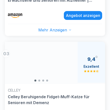
Erwachsene und Senioren mit Alzheimer |
Twiddle Muff Spielzeug und Decke für Patienten
mit Demenz | Nestelkissen und Nesteldecke als
Angebot anzeigen
Aktivität für Demenzkranke
Mehr Anzeigen
03
9,4
Exzellent
CELLEY
Celley Beruhigende Fidget-Muff-Katze für
Senioren mit Demenz