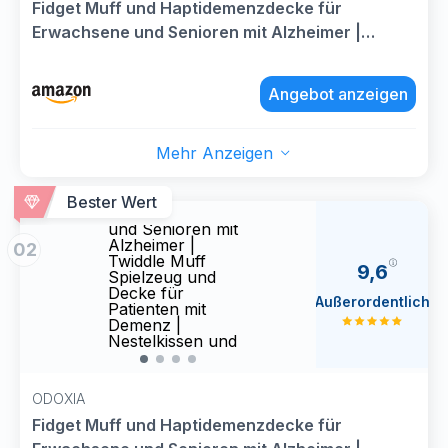
Fidget Muff und Haptidemenzdecke für
Erwachsene und Senioren mit Alzheimer |
Twiddle Muff Spielzeug und Decke für Patienten
mit Demenz | Nestelkissen und Nesteldecke als
Angebot anzeigen
Aktivität für Demenzkranke
Mehr Anzeigen
Fidget Muff und
Fidge
Haptidemenzdecke
Hapt
Bester Wert
für Erwachsene
für E
und Senioren mit
und S
Alzheimer |
Alzhe
02
Twiddle Muff
Twidd
9,6
Spielzeug und
Spiel
Decke für
Decke
Außerordentlich
Patienten mit
Patie
Demenz |
Deme
Nestelkissen und
Neste
Nesteldecke als
Neste
Aktivität für
Aktivi
Demenzkranke
Deme
ODOXIA
Fidget Muff und Haptidemenzdecke für