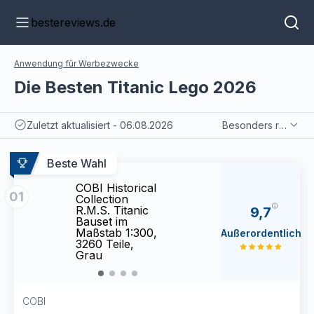
bestereviews.de
Anwendung für Werbezwecke
Die Besten Titanic Lego 2026
Zuletzt aktualisiert - 06.08.2026
Besonders relevant
Beste Wahl
COBI Historical
COBI 
01
Collection
Colle
R.M.S. Titanic
R.M.S
9,7
Bauset im
Bause
Maßstab 1:300,
Maßst
Außerordentlich
3260 Teile,
3260 
Grau
Grau
COBI