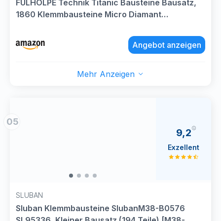
FULHOLPE Technik Titanic Bausteine Bausatz,
1860 Klemmbausteine Micro Diamant
Kreuzfahrtschiff Modellbausatz, MOC Technik
Cruise Liner Bauset Kompatibel mit Großen
Angebot anzeigen
Marken
Mehr Anzeigen
05
9,2
Exzellent
SLUBAN
Sluban Klemmbausteine SlubanM38-B0576
SL95336, Kleiner Bausatz (194 Teile) [M38-