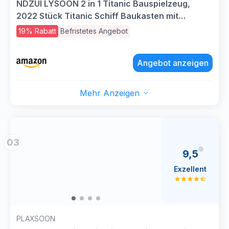
NDZUI LYSOON 2 in 1 Titanic Bauspielzeug,
2022 Stück Titanic Schiff Baukasten mit
Gletscher, Schiff Modell Klemmbausteine
19% Rabatt
Befristetes Angebot
Spielzeug, Geschenk für Erwachsene Kinder
Jungen Mädchen 6-12+
Angebot anzeigen
Mehr Anzeigen
03
9,5
Exzellent
PLAXSOON