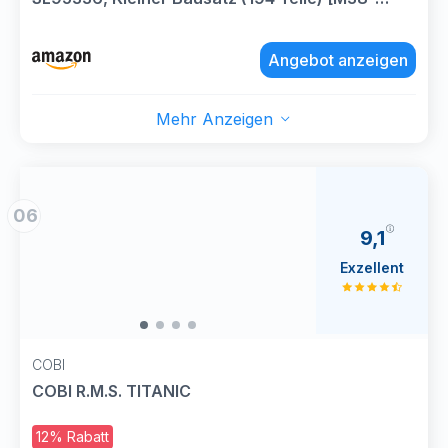
B0576], Spielset, Klemmbausteine, Schifffahrt,
mit Spielfigur, Titanic, bunt
Angebot anzeigen
Mehr Anzeigen
06
9,1
Exzellent
COBI
COBI R.M.S. TITANIC
12% Rabatt