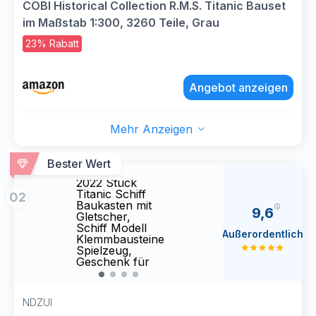
COBI Historical Collection R.M.S. Titanic Bauset
im Maßstab 1:300, 3260 Teile, Grau
23% Rabatt
Angebot anzeigen
Mehr Anzeigen
NDZUI LYSOON
NDZU
2 in 1 Titanic
2 in 1
Bester Wert
Bauspielzeug,
Bausp
2022 Stück
2022 
Titanic Schiff
Titani
02
Baukasten mit
Bauka
9,6
Gletscher,
Glets
Schiff Modell
Schif
Außerordentlich
Klemmbausteine
Klem
Spielzeug,
Spiel
Geschenk für
Gesch
Erwachsene
Erwa
Kinder Jungen
Kinde
Mädchen 6-12+
Mädc
NDZUI