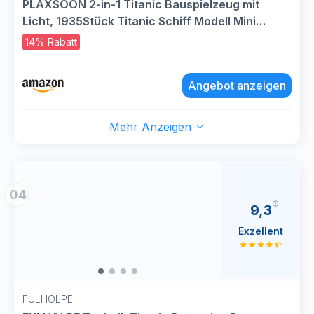
PLAXSOON 2-in-1 Titanic Bauspielzeug mit
Licht, 1935Stück Titanic Schiff Modell Mini
Baukasten mit Eisberg Display Ständer,
14% Rabatt
Klemmbausteine Spielzeug Geschenk für
Erwachsene Jungen Mädchen ab 12 Jahren
Angebot anzeigen
Mehr Anzeigen
04
9,3
Exzellent
FULHOLPE