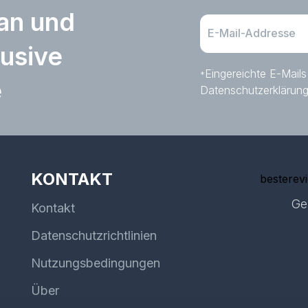
 an und
lusive
Eingereichte E-Mails
*
e
Datenschutzerklärun
KONTAKT
besterev
Ge
Kontakt
Datenschutzrichtlinien
Nutzungsbedingungen
Über