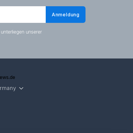
Anmeldung
 unterliegen unserer
g
iews.de
rmany