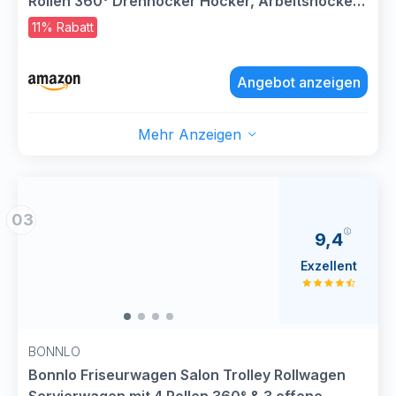
Rollen 360° Drehhocker Hocker, Arbeitshocker
bis 205 kg belastbar PU-Sitzpolsterung für Salon
11% Rabatt
Spa, Haushalt und Kliniken Schwarz WSC001B
Angebot anzeigen
Mehr Anzeigen
03
9,4
Exzellent
BONNLO
Bonnlo Friseurwagen Salon Trolley Rollwagen