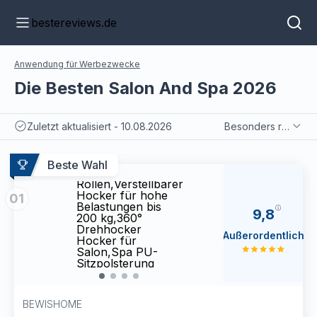
bestereviews.de
Anwendung für Werbezwecke
Die Besten Salon And Spa 2026
Zuletzt aktualisiert - 10.08.2026
Besonders relevant
BEWISHOME
BEW
Beste Wahl
Rollhocker mit
Rollh
Rollen,Verstellbarer
Rolle
Hocker für hohe
Hocke
01
Belastungen bis
Belas
9,8
200 kg,360°
200 k
Drehhocker
Dreh
Außerordentlich
Hocker für
Hocke
Salon,Spa PU-
Salo
Sitzpolsterung
Sitzp
(schwarz)
(schw
EBYD01B
EBYD
BEWISHOME