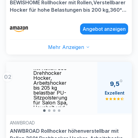
BEWISHOME Rollhocker mit Rollen,Verstellbarer
Hocker für hohe Belastungen bis 200 kg,360°
Drehhocker Hocker für Salon,Spa PU-
Sitzpolsterung (schwarz) EBYD01B
Angebot anzeigen
Mehr Anzeigen
ANWBROAD
ANW
Rollhocker
Rollh
höhenverstellbar
höhen
mit Rollen 360°
mit R
Drehhocker
Dreh
02
Hocker,
Hocke
Arbeitshocker
Arbei
9,5
bis 205 kg
bis 2
belastbar PU-
belas
Exzellent
Sitzpolsterung
Sitzp
für Salon Spa,
für S
Haushalt und
Haush
Kliniken
Klini
Schwarz
Schw
WSC001B
WSC0
ANWBROAD
ANWBROAD Rollhocker höhenverstellbar mit