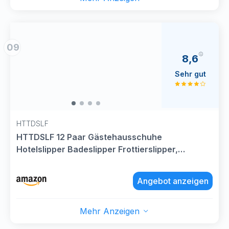
09
8,6
Sehr gut
HTTDSLF
HTTDSLF 12 Paar Gästehausschuhe
Hotelslipper Badeslipper Frottierslipper,
Universalgröße Hotel Pantoffeln, Einweg
Hausschuhe für Hotel Salon Spa Zuhause Party
Angebot anzeigen
Reisen Damen Herren (Weiß)
Mehr Anzeigen