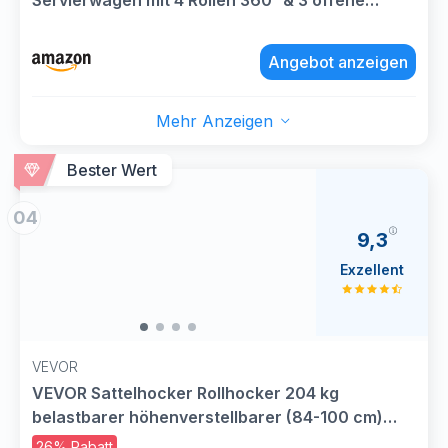
Servierwagen mit 4 Rollen 360° & 3 offene
Ablagen & Schubladen, für Barber
Pub/Salon/SPA, aus MDF 46x31.5x81.5 cm Weiß-
Angebot anzeigen
Gold (Weiß, 46x31.5x81.5 cm)
Mehr Anzeigen
Bester Wert
04
9,3
Exzellent
VEVOR
VEVOR Sattelhocker Rollhocker 204 kg
belastbarer höhenverstellbarer (84-100 cm)
Drehhocker Arbeitshocker mit Rückenlehne,
26% Rabatt