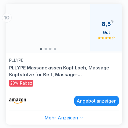
10
8,5
Gut
PLLYPE
PLLYPE Massagekissen Kopf Loch, Massage
Kopfstütze für Bett, Massage-
Gesichtswiegenkissen, U-förmiges
23% Rabatt
Gesichtskissen aus Memorys-Schaum,
Massagebett Kopfstütze für Schreibtische Spa
Angebot anzeigen
Salons Massagebett
Mehr Anzeigen