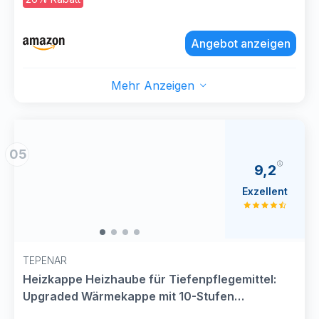
ergonomischer PU-Leder-Drehsattelstuhl für
Salon Spa Massage Klinik
Angebot anzeigen
Mehr Anzeigen
05
9,2
Exzellent
TEPENAR
Heizkappe Heizhaube für Tiefenpflegemittel:
Upgraded Wärmekappe mit 10-Stufen
Schnellaufheizung & 3 Zeiteinstellungen für