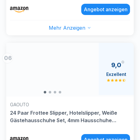
Natürliches Haar, Tragbare Thermo-
Angebot anzeigen
Dampfhaube für Spa, Salon, Zuhause(Schwarz)
Mehr Anzeigen
06
9,0
Exzellent
GAOUTO
24 Paar Frottee Slipper, Hotelslipper, Weiße
Gästehausschuhe Set, 4mm Hausschuhe
geschlossen, Badeschlappen, Frottierslipper
Unisex für Hotel Salon Spa Zuhause, Einweg
Angebot anzeigen