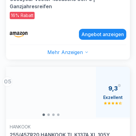
Ganzjahresreifen
16% Rabatt
Angebot anzeigen
Mehr Anzeigen
05
9,3
Exzellent
HANKOOK
255/45ZR20 HANKOOK TL K137A XL 105Y