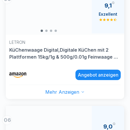
9,1
Exzellent
LETRON
KüChenwaage Digital,Digitale KüChen mit 2
Plattformen 15kg/1g & 500g/0.01g Feinwaage mit
7/6 Einheiten,Summierungsfunktion,Auto-Off,
Tara,Led Display,für KüChe Schmuck Backen
Angebot anzeigen
Kochen, Inkl. Batterien
Mehr Anzeigen
06
9,0