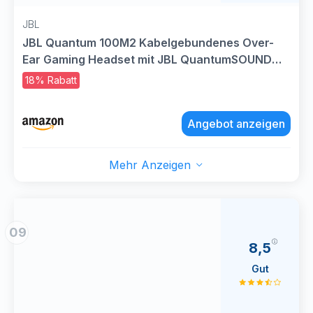
JBL
JBL Quantum 100M2 Kabelgebundenes Over-
Ear Gaming Headset mit JBL QuantumSOUND
Signature, 3,5-mm-Klinke, Multi-Plattform-
18% Rabatt
Kompatibilität und abnehmbarem Mikrofon mit
Stummschaltungsoption, Schwarz
Angebot anzeigen
Mehr Anzeigen
09
8,5
Gut