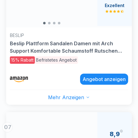
Exzellent
BESLIP
Beslip Plattform Sandalen Damen mit Arch
Support Komfortable Schaumstoff Rutschen
Leichte Dicke Sohlen Verstellbare Schnalle Ultra
15% Rabatt
Befristetes Angebot
Cushion,Schwarz Frauen Größe 39 EU
Angebot anzeigen
Mehr Anzeigen
07
8,9