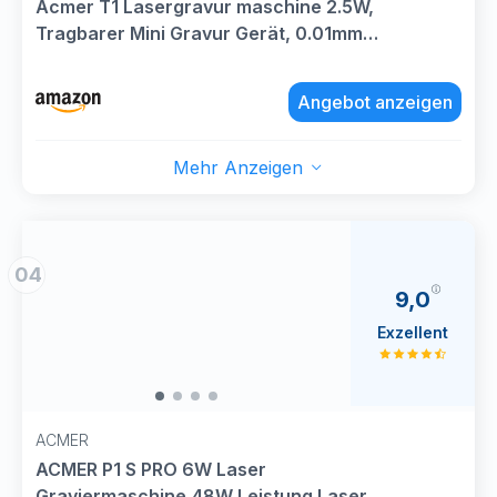
Acmer T1 Lasergravur maschine 2.5W,
Tragbarer Mini Gravur Gerät, 0.01mm
HochpräZiser Laserschneider, Arbeitsbereich
130 X 130 mm, Laser Engraver für Holz, Leder,
Angebot anzeigen
Glas, Metall Sowie Diy-Geschenken
Mehr Anzeigen
04
9,0
Exzellent
ACMER
ACMER P1 S PRO 6W Laser
Graviermaschine,48W Leistung Laser