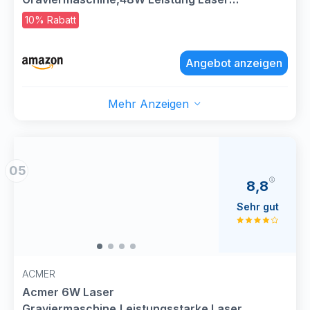
Cutter,0,01mm Präzision Hochpräzise
10% Rabatt
Lasergravur Maschine für DIY Holz, Metall,
Acryl Leder, etc(380 * 370mm Große
Angebot anzeigen
Gravurfläche)
Mehr Anzeigen
05
8,8
Sehr gut
ACMER
Acmer 6W Laser
Graviermaschine,Leistungsstarke Laser