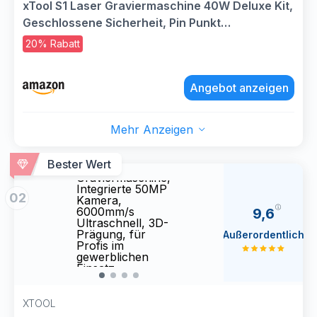
xTool S1 Laser Graviermaschine 40W Deluxe Kit,
Geschlossene Sicherheit, Pin Punkt
Positionierung, Autofokus, 600mm/s
20% Rabatt
Geschwindigkeit, 498 * 319mm Arbeitsbereich
für Metall, Holz, Leder
Angebot anzeigen
Mehr Anzeigen
xTool F2 5W IR &
xTool
15W 2-in-1 Dual
15W 2
Bester Wert
Laser
Laser
Graviermaschine,
Gravi
Integrierte 50MP
Integ
02
Kamera,
Kame
6000mm/s
6000
9,6
Ultraschnell, 3D-
Ultra
Prägung, für
Prägu
Außerordentlich
Profis im
Profi
gewerblichen
gewer
Einsatz,
Einsa
Tragbarer
Tragb
Desktop-
Deskt
Gravierer
Gravi
XTOOL