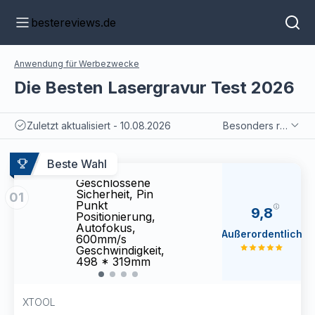
bestereviews.de
Anwendung für Werbezwecke
Die Besten Lasergravur Test 2026
Zuletzt aktualisiert - 10.08.2026
Besonders relevant
xTool S1 Laser
xTool
Graviermaschine
Gravi
Beste Wahl
40W Deluxe Kit,
40W D
Geschlossene
Gesc
Sicherheit, Pin
Sicher
01
Punkt
Punk
9,8
Positionierung,
Posit
Autofokus,
Autof
Außerordentlich
600mm/s
600m
Geschwindigkeit,
Gesch
498 * 319mm
498 
Arbeitsbereich
Arbei
für Metall, Holz,
für M
Leder
Leder
XTOOL