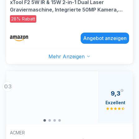
xTool F2 5W IR & 15W 2-in-1 Dual Laser
Graviermaschine, Integrierte 50MP Kamera,
6000mm/s Ultraschnell, 3D-Prägung, für Profis
28% Rabatt
im gewerblichen Einsatz, Tragbarer Desktop-
Gravierer
Angebot anzeigen
Mehr Anzeigen
03
9,3
Exzellent
ACMER