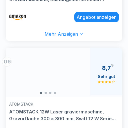
Engraving Machine für Holz,130×130
Mm,10000mm/min, 0,01mm PräZision, Profi
Angebot anzeigen
Laser Cutter für Produktion & Business,Kein
Zusammenbau Erforderlich
Mehr Anzeigen
06
8,7
Sehr gut
ATOMSTACK
ATOMSTACK 12W Laser graviermaschine,
Gravurfläche 300 × 300 mm, Swift 12 W Serie
Laserschneider, 0,01 mm hochpräzise Laser