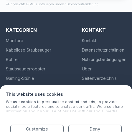
*Eingereichte E-Mails unterliegen unserer Datenschutzerklärung
KATEGORIEN
KONTAKT
Monitore
Kontakt
Kabellose Staubsauger
Datenschutzrichtlinien
Bohrer
Nutzungsbedingungen
Staubsaugerroboter
Über
Gaming-Stühle
Seitenverzeichnis
Kopfhörer
Impressum
/
Haftungsausschluss
This website uses cookies
We use cookies to personalise content and ads, to provide
social media features and to analyse our traffic. We also share
information about your use of our site with our social media,
bestereviews.de
advertising and analytics partners who may combine it with
other information that you’ve provided to them or that they’ve
Germany
collected from your use of their services.
Customize
Deny