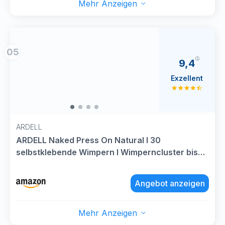
Mehr Anzeigen
05
9,4
Exzellent
ARDELL
ARDELL Naked Press On Natural I 30
selbstklebende Wimpern I Wimperncluster bis
zu 4 Anwendungen I Künstliche Wimpern
selbstklebend I Natürliche Lashes mit 24h Halt I
Angebot anzeigen
DIY Wimpern Extensions
Mehr Anzeigen