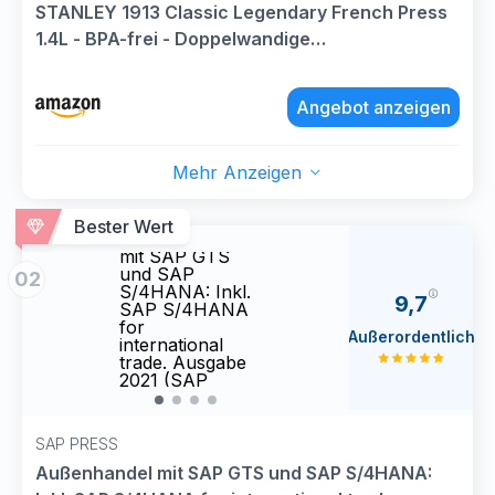
STANLEY 1913 Classic Legendary French Press
1.4L - BPA-frei - Doppelwandige
Vakuumisolierung - Integrierter Stahlfilter -
Spülmaschinenfest - Perfekt für Camping,
Angebot anzeigen
Outdoor & Zuhause - Edelstahl
Mehr Anzeigen
Bester Wert
Außenhandel
Auße
mit SAP GTS
mit 
und SAP
und 
02
S/4HANA: Inkl.
S/4HA
9,7
SAP S/4HANA
SAP 
for
for
Außerordentlich
international
intern
trade. Ausgabe
trade
2021 (SAP
2021
PRESS)
PRES
SAP PRESS
Außenhandel mit SAP GTS und SAP S/4HANA: