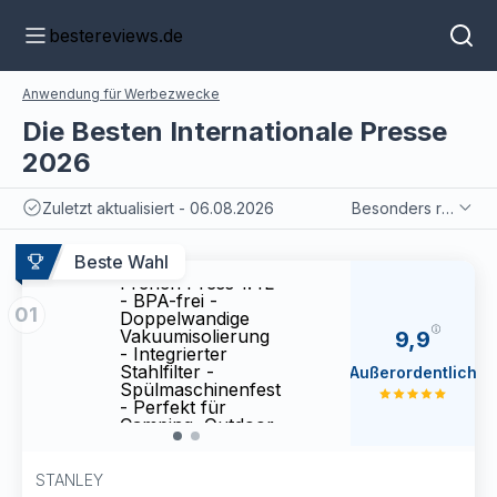
bestereviews.de
Anwendung für Werbezwecke
Die Besten Internationale Presse
2026
Zuletzt aktualisiert - 06.08.2026
Besonders relevant
STANLEY 1913
STAN
Beste Wahl
Classic Legendary
Class
French Press 1.4L
Frenc
- BPA-frei -
- BPA-
01
Doppelwandige
Dopp
Vakuumisolierung
Vakuu
9,9
- Integrierter
- Inte
Stahlfilter -
Stahlf
Außerordentlich
Spülmaschinenfest
Spülm
- Perfekt für
- Per
Camping, Outdoor
Campi
& Zuhause -
& Zuh
Edelstahl
Edels
STANLEY