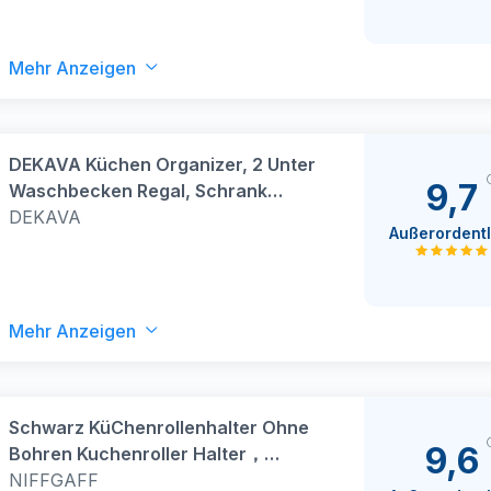
Zucker, Körner, Mit Schreibstift und
Etikett
Mehr Anzeigen
DEKAVA Küchen Organizer, 2 Unter
9,7
Waschbecken Regal, Schrank
Küchenorganizer mit 4 Haken,
DEKAVA
Außerordentl
Schrankkorb für Küche, Bad,
Putzmittel, Waschmittel
（Schwarz）
Mehr Anzeigen
Schwarz KüChenrollenhalter Ohne
9,6
Bohren Kuchenroller Halter，
Selbstklebend Praktisch
NIFFGAFF