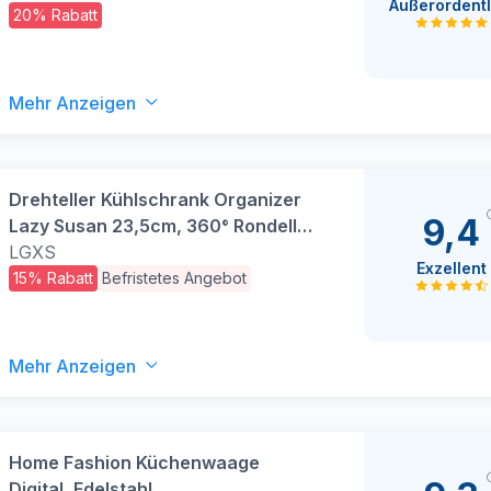
Außerordentl
Rollenhalter Unter Schrank FüR
20% Rabatt
KüChe Aufbewahrung &
Organisation KüChenrollenhalter
Wand
Mehr Anzeigen
Drehteller Kühlschrank Organizer
9,4
Lazy Susan 23,5cm, 360° Rondell
Küchen Organizer Drehbarer
LGXS
Exzellent
Gewürzhalter für Gewürz
15% Rabatt
Befristetes Angebot
Speisekammer Schrank
Badezimmer Kommode.
(Transparent)
Mehr Anzeigen
Home Fashion Küchenwaage
Digital, Edelstahl