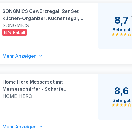
SONGMICS Gewürzregal, 2er Set
8,7
Küchen-Organizer, Küchenregal,
Schrank-Organizer Küche,
SONGMICS
Sehr gut
erweiterbar, kleines Regal,
14% Rabatt
stapelbar, Metall und
Holzwerkstoff, wolkenweiß-
naturbeige KCS02NW
Mehr Anzeigen
Home Hero Messerset mit
8,6
Messerschärfer - Scharfe
Küchenmesser Set - Messerblock
HOME HERO
Sehr gut
Kochmesser Set Edelstahl Messer
Set (5 Messer, 5 Scheiden,
Messerschärfer - Schwarz)
Mehr Anzeigen