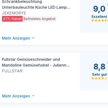
Schrankbeleuchtung
9,0
Unterbauleuchte Küche LED Lampe
- 20cm Bewegungsmelder Licht
JEKEMORYE
Exzellent
Akku Schrank Beleuchtung -
47% Rabatt
Befristetes Angebot
Batterie Leuchte Schranklicht
Lichtleiste Kabellos Leiste Küchen
USB Light Aufladbar Dimmbar
Mehr Anzeigen
Fullstar Gemüseschneider und
8,8
Mandoline Gemüsehobel - Julienne-
und Würfelschneider für Gurken
FULLSTAR
Sehr gut
Zwiebeln Kartoffeln Früchte - Reibe
für Gemüse Käse - Küchenzubehör
Küchengeräte (6-in-1 Kompakt
Weiß)
Mehr Anzeigen