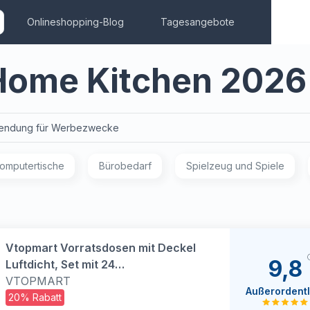
Onlineshopping-Blog
Tagesangebote
Home Kitchen 2026
endung für Werbezwecke
omputertische
Bürobedarf
Spielzeug und Spiele
Vtopmart Vorratsdosen mit Deckel
9,8
Luftdicht, Set mit 24
Vorratsbehälter, BPA-frei, Küchen
VTOPMART
Außerordentl
Aufbewahrungsboxen für Mehl,
20% Rabatt