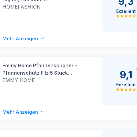
9,3
Lebensmittelwaage mit 5 kg/11 lb
HOMEFASHION
Exzellent
Tragkraft und 1 g Präzision, Waage
Küche mit beleuchtetem LCD-
Display, 5 Einheiten, Tara-Funktion,
Silber
Mehr Anzeigen
Emmy Home Pfannenschoner -
9,1
Pfannenschutz Filz 5 Stück
Stapelschutz, 38 cm Extra Dicke
EMMY HOME
Exzellent
Topfuntersetzer Anpassbare
Größe Topfschoner (5er)
Mehr Anzeigen