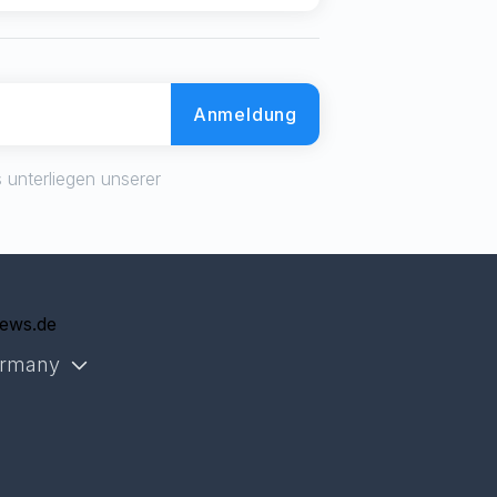
Anmeldung
 unterliegen unserer
g
iews.de
rmany