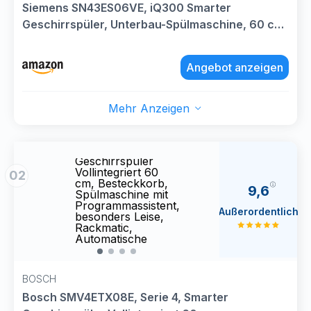
Siemens SN43ES06VE, iQ300 Smarter
Geschirrspüler, Unterbau-Spülmaschine, 60 cm,
Besteckschublade, automatische Türöffnung,
3-fach rackMatic, Besonders leise,
Angebot anzeigen
intensiveZone, varioSpeed, aquaStop
Mehr Anzeigen
Bosch
Bosc
SMV4ETX08E,
SMV4
Serie 4, Smarter
Serie
Geschirrspüler
Gesch
Vollintegriert 60
Vollin
02
cm, Besteckkorb,
cm, B
9,6
Spülmaschine mit
Spülm
Programmassistent,
Progr
Außerordentlich
besonders Leise,
beson
Rackmatic,
Rackm
Automatische
Autom
Türöffnung,
Türöf
InfoLight,
InfoLi
AquaStop
Aqua
BOSCH
Bosch SMV4ETX08E, Serie 4, Smarter