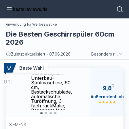
bestereviews.de
Anwendung für Werbezwecke
Die Besten Geschirrspüler 60cm
2026
Zuletzt aktualisiert - 07.08.2026
Besonders relevant
Siemens
Siem
SN43ES06VE,
SN43
Beste Wahl
iQ300 Smarter
iQ300
Geschirrspüler,
Gesch
Unterbau-
Unter
01
Spülmaschine, 60
Spülm
cm,
cm,
9,8
Besteckschublade,
Beste
automatische
autom
Außerordentlich
Türöffnung, 3-
Türöf
fach rackMatic,
fach 
Besonders leise,
Beson
intensiveZone,
inten
varioSpeed,
vario
aquaStop
aqua
SIEMENS