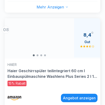
Mehr Anzeigen
08
8,4
Gut
HAIER
Haier Geschirrspüler teilintegriert 60 cm I
Einbauspülmaschine Washlens Plus Series 2 I 14
Maßgedecke, 5 Programme, automatische
15% Rabatt
Türöffnung, Besteckschublade, leise I XH
4C4F1S
Angebot anzeigen