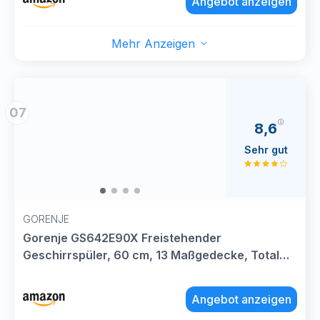
Angebot anzeigen
Mehr Anzeigen
07
8,6
Sehr gut
GORENJE
Gorenje GS642E90X Freistehender
Geschirrspüler, 60 cm, 13 Maßgedecke, Total
AquaStop, vollständiger Überlaufschutz,
Hygiene Programm, SpeedWash Funktion,
Angebot anzeigen
Selbstreinigung, UltraClean Besteckkorb