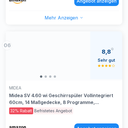
Angebot anzeigen
Silber
Mehr Anzeigen
06
8,8
Sehr gut
MIDEA
Midea SV 4.60 wi Geschirrspüler Vollintegriert
60cm, 14 Maßgedecke, 8 Programme,
Automatische Türöffnung, LED Display, Leise,
32% Rabatt
Befristetes Angebot
Vollwasserschutz, Spülmaschine Unterbaufähig