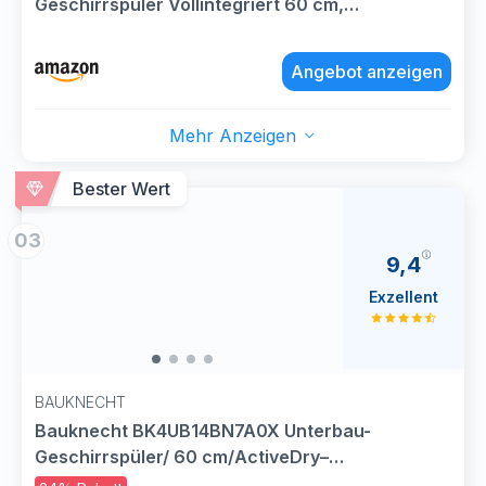
Geschirrspüler Vollintegriert 60 cm,
Besteckkorb, Spülmaschine mit
Programmassistent, besonders Leise,
Angebot anzeigen
Rackmatic, Automatische Türöffnung, InfoLight,
AquaStop
Mehr Anzeigen
Bester Wert
03
9,4
Exzellent
BAUKNECHT
Bauknecht BK4UB14BN7A0X Unterbau-
Geschirrspüler/ 60 cm/ActiveDry–
automatisches