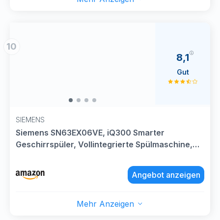
10
8,1
Gut
SIEMENS
Siemens SN63EX06VE, iQ300 Smarter
Geschirrspüler, Vollintegrierte Spülmaschine,
60 cm, Besteckschublade, Extra leise,
varioSpeed, Automatische Türöffnung, 3-fach
Angebot anzeigen
rackMatic, infoLight, intensiveZone
Mehr Anzeigen