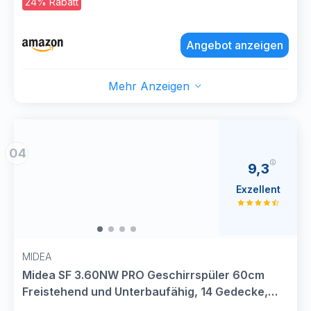
24% Rabatt
Türöffnungssystem/Startzeitvorwahl/MultiZone
–separates Ober- oder
Angebot anzeigen
Unterkorbspülen/Besteckschublade–flexibel
beladbar
Mehr Anzeigen
04
9,3
Exzellent
MIDEA
Midea SF 3.60NW PRO Geschirrspüler 60cm
Freistehend und Unterbaufähig, 14 Gedecke,
Spülmaschine mit WLAN, 6 Programme, 3/6/9h