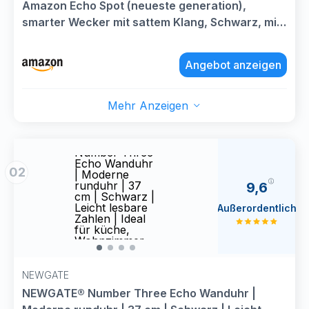
Amazon Echo Spot (neueste generation),
smarter Wecker mit sattem Klang, Schwarz, mit
Alexa+ Early Access
Angebot anzeigen
Mehr Anzeigen
NEWGATE®
NEW
Number Three
Numb
Echo Wanduhr
Echo
02
| Moderne
| Mod
runduhr | 37
rundu
9,6
cm | Schwarz |
cm | 
Leicht lesbare
Leich
Außerordentlich
Zahlen | Ideal
Zahle
für küche,
für k
Wohnzimmer
Wohn
oder büro
oder 
NEWGATE
NEWGATE® Number Three Echo Wanduhr |