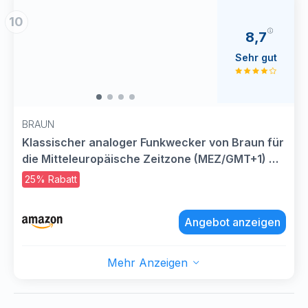
10
8,7
Sehr gut
BRAUN
Klassischer analoger Funkwecker von Braun für
die Mitteleuropäische Zeitzone (MEZ/GMT+1) mit
Schlummerfunktion und Licht, ruhigem Uhrwerk,
25% Rabatt
Crescendo-Alarm in Schwarz, Modell BC07B-
DCF
Angebot anzeigen
Mehr Anzeigen