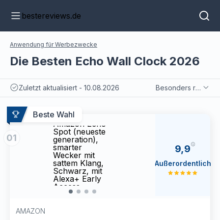
bestereviews.de
Anwendung für Werbezwecke
Die Besten Echo Wall Clock 2026
Zuletzt aktualisiert - 10.08.2026
Besonders relevant
Beste Wahl
Amazon Echo
Amaz
Spot (neueste
Spot 
01
generation),
gener
smarter
smart
9,9
Wecker mit
Wecke
sattem Klang,
satte
Außerordentlich
Schwarz, mit
Schwa
Alexa+ Early
Alexa
Access
Acce
AMAZON