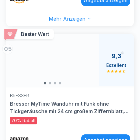
Angebot anzeigen
Mehr Anzeigen
Bester Wert
05
9,3
Exzellent
BRESSER
Bresser MyTime Wanduhr mit Funk ohne
Tickgeräusche mit 24 cm großem Ziffernblatt,
LED Sekundenanzeige, Innentemperatur und
70% Rabatt
geräuschlosem Funkuhrwerk, schwarz