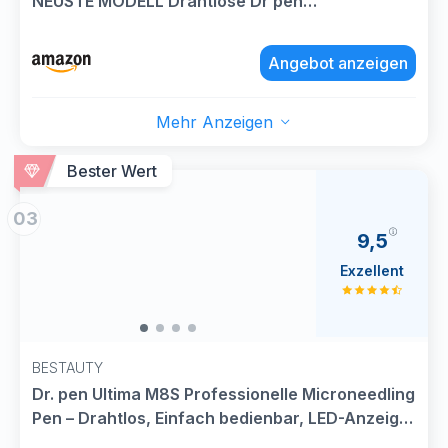
NEUSTE MODELL Drahtlose Dr pen
Microneedling Anti-Falten mit 27
Ersatzkartuschen - 9 Typen Cartridges(M7S-
Angebot anzeigen
Schwarz)
Mehr Anzeigen
Bester Wert
03
9,5
Exzellent
BESTAUTY
Dr. pen Ultima M8S Professionelle Microneedling
Pen – Drahtlos, Einfach bedienbar, LED-Anzeige,
0-2,5 mm verstellbar, 7 sterile Ersatzpatronen,