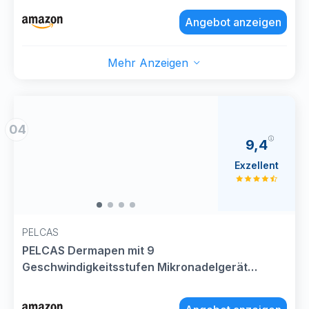
Authentisch Dr pen Mikroneedling für Profis &
Angebot anzeigen
Zuhause
Mehr Anzeigen
04
9,4
Exzellent
PELCAS
PELCAS Dermapen mit 9
Geschwindigkeitsstufen Mikronadelgerät
einstellbare Länge Elektrisch Microneedling Pen
Schönheit Pen mit 12 Patronen Wiederaufladbar