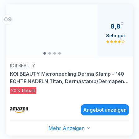
09
8,8
Sehr gut
KOI BEAUTY
KOI BEAUTY Microneedling Derma Stamp - 140
ECHTE NADELN Titan, Dermastamp/Dermapen
für Haare, Bart, Gesicht, Körper, Beste Derma
20% Rabatt
roller Alternative
Angebot anzeigen
Mehr Anzeigen