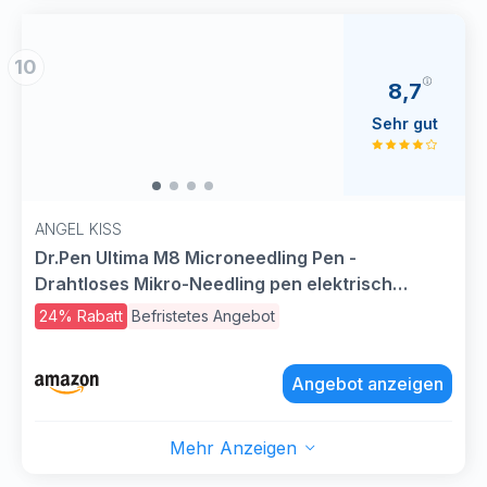
10
8,7
Sehr gut
ANGEL KISS
Dr.Pen Ultima M8 Microneedling Pen -
Drahtloses Mikro-Needling pen elektrisch
Derma Pen für Gesicht, Körper and Hautpflege,
24% Rabatt
Befristetes Angebot
Microneedling Stift - mit 5 Stück 16-Pin-
Kartuschen
Angebot anzeigen
Mehr Anzeigen