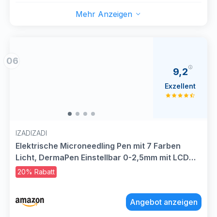
Mehr Anzeigen
06
9,2
Exzellent
IZADIZADI
Elektrische Microneedling Pen mit 7 Farben
Licht, DermaPen Einstellbar 0-2,5mm mit LCD
Bildschirm und 6 Stufen, Mit Hyaluron Serum
20% Rabatt
Hochdosiert (12 Patronen)
Angebot anzeigen