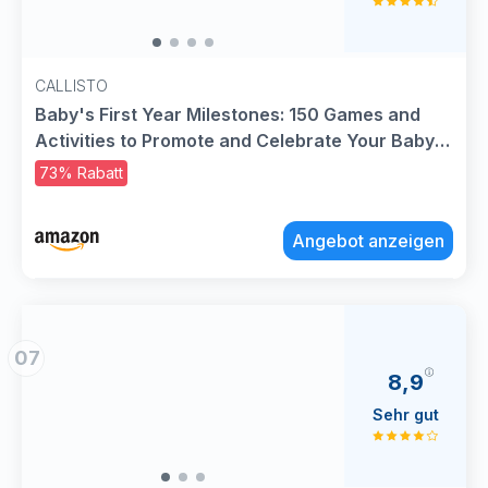
CALLISTO
Baby's First Year Milestones: 150 Games and
Activities to Promote and Celebrate Your Baby's
Development
73% Rabatt
Angebot anzeigen
07
8,9
Sehr gut