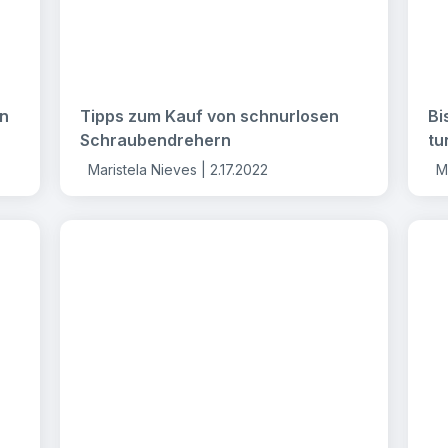
en
Tipps zum Kauf von schnurlosen
Bi
Schraubendrehern
tu
Maristela Nieves |
2.17.2022
M