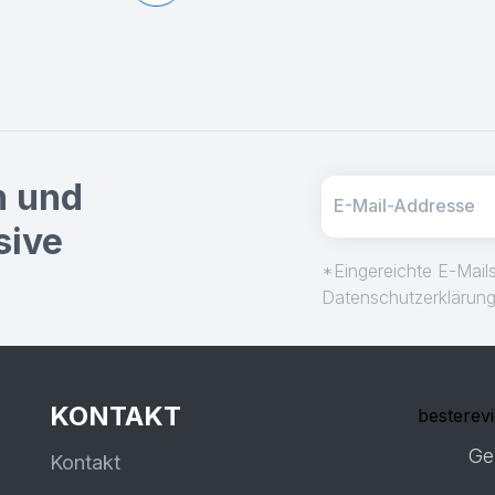
n und
sive
*Eingereichte E-Mails
Datenschutzerklärun
KONTAKT
besterev
Ge
Kontakt