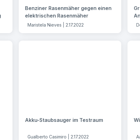
Benziner Rasenmäher gegen einen
Gr
g
elektrischen Rasenmäher
An
Maristela Nieves |
2.17.2022
D
Akku-Staubsauger im Testraum
Wi
Gualberto Casimiro |
2.17.2022
A