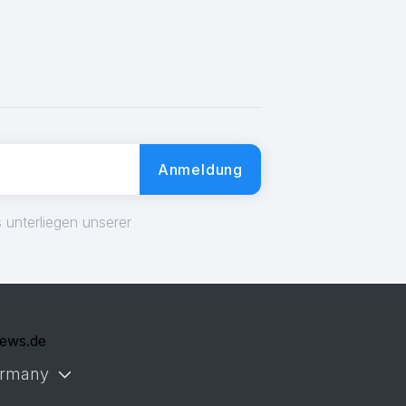
Anmeldung
 unterliegen unserer
g
iews.de
rmany