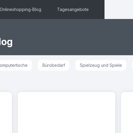
Onlineshopping-Blog
Tagesangebote
log
omputertische
Bürobedarf
Spielzeug und Spiele