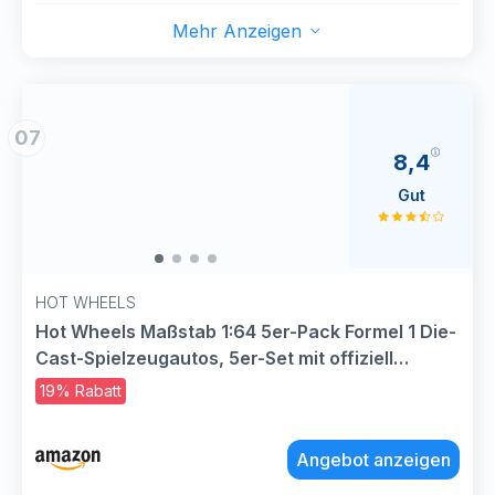
Mehr Anzeigen
07
8,4
Gut
HOT WHEELS
Hot Wheels Maßstab 1:64 5er-Pack Formel 1 Die-
Cast-Spielzeugautos, 5er-Set mit offiziell
lizenzierten F1-Rennwagen zum Spielen,
19% Rabatt
Sammeln und Ausstellen, JLN11
Angebot anzeigen