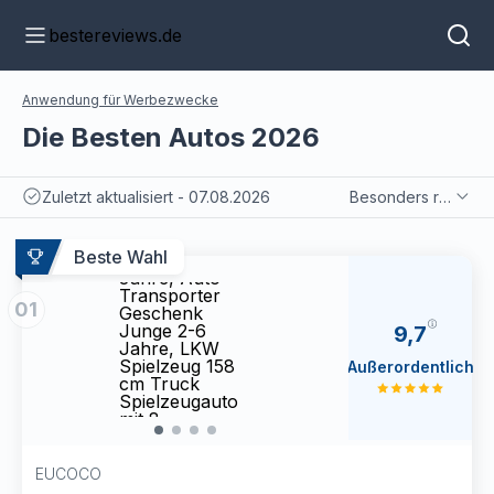
bestereviews.de
Anwendung für Werbezwecke
Die Besten Autos 2026
Zuletzt aktualisiert - 07.08.2026
Besonders relevant
EUCOCO
EUC
Kinderspielzeug
Kinde
Beste Wahl
ab 2 3 4 5 6
ab 2 
Jahre, Auto
Jahre
Transporter
Trans
01
Geschenk
Gesc
Junge 2-6
Junge
9,7
Jahre, LKW
Jahr
Spielzeug 158
Spiel
Außerordentlich
cm Truck
cm T
Spielzeugauto
Spiel
mit 8
mit 8
Rennautos
Renn
Ostergeschenke
Oster
für Kinder
für K
EUCOCO