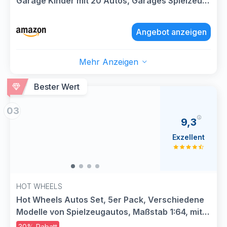
Garage Kinder mit 20 Autos, Garages Spielzeug
mit Tragegriff, KapazitäT Von 200+
Spielzeugautos
Angebot anzeigen
Mehr Anzeigen
Bester Wert
03
9,3
Exzellent
HOT WHEELS
Hot Wheels Autos Set, 5er Pack, Verschiedene
Modelle von Spielzeugautos, Maßstab 1:64, mit
realistischen Details, Auto Spielzeug, Stile
30% Rabatt