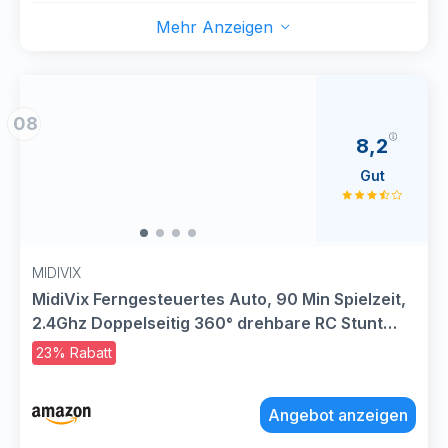
Mehr Anzeigen
08
8,2
Gut
MIDIVIX
MidiVix Ferngesteuertes Auto, 90 Min Spielzeit,
2.4Ghz Doppelseitig 360° drehbare RC Stunt
Crawler mit Scheinwerfern, 4WD Off Road Drift
23% Rabatt
RC Auto Spielzeug Geschenke für Jungen 6-12
Grün
Angebot anzeigen