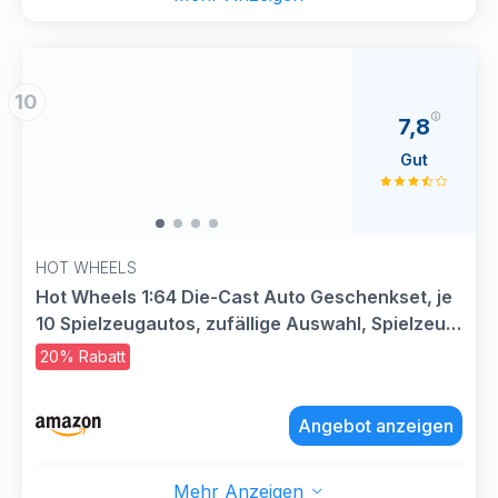
10
7,8
Gut
HOT WHEELS
Hot Wheels 1:64 Die-Cast Auto Geschenkset, je
10 Spielzeugautos, zufällige Auswahl, Spielzeug
Autos ab 3 Jahren, 10er Pack, Mehrfarbig,
20% Rabatt
54886
Angebot anzeigen
Mehr Anzeigen