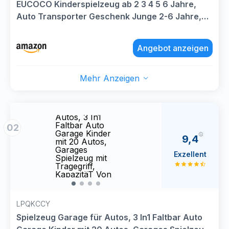
EUCOCO Kinderspielzeug ab 2 3 4 5 6 Jahre,
Auto Transporter Geschenk Junge 2-6 Jahre,
LKW Spielzeug 158 cm Truck Spielzeugauto mit
8 Rennautos Ostergeschenke für Kinder
Angebot anzeigen
Mehr Anzeigen
Spielzeug
Spiel
Garage für
Garag
Autos, 3 In1
Autos
Faltbar Auto
Faltb
02
Garage Kinder
Garag
9,4
mit 20 Autos,
mit 2
Garages
Gara
Exzellent
Spielzeug mit
Spiel
Tragegriff,
Trageg
KapazitäT Von
Kapaz
200+
200+
Spielzeugautos
Spiel
LPQKCCY
Spielzeug Garage für Autos, 3 In1 Faltbar Auto